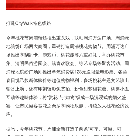
打造CityWalk特色线路
今年桃花节周浦镇还推出重头戏，联动周浦万达广场、周浦绿
地缤纷广场两大商圈，重磅打造周浦桃花购物节。周浦万达广
场推出享刮刮卡、游戏币、桃花酿等六重好礼，举办桃花市
集、清明民俗游园会、踏青欢歌会、综艺专场等聚客活动。周
浦绿地缤纷广场则推出单笔消费满128元送限量电影票、各类
春日悦己焕新体验价等超值购物福利，多场桃花主题文艺演出
轮番上演，还有即刻留影免费拍、粉色甜梦棉花糖、桃趣小丑
互动等趣味体验，将“赏花”与“购物”织成一场沉浸式的烟火盛
宴，让市民游客赏花之余尽享购物乐趣，持续放大桃花经济效
应。
据悉，今年桃花节，周浦全新打造了两条“可享、可游、可