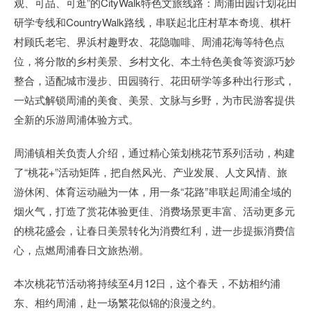
观、可品、可逛”的CityWalk特色文旅线路：周浦田园计划花田
研学专线和CountryWalk路线，串联起北庄村草本奇境、棋杆
村顾氏老宅、界浜村趣野农、花隐咖啡、周浦花海等特色点
位，将分散的乡村美景、乡村文化、本土特色美食等资源巧妙
整合，适配城市漫步、田园骑行、花田研学等多种出行形式，
一站式解锁周浦的美食、美景、文脉与乡野，为市民游客提供
全新的乐游周浦体验方式。
周浦镇相关负责人介绍，通过精心策划桃花节系列活动，构建
了“桃花+”活动矩阵，把自然风光、产业发展、人文风情、旅
游休闲、体育运动融为一体，用一条“花路”串联起周浦全域的
烟火气，打造了赏花体验更佳、消费场景更丰富、活动更多元
的桃花盛会，让春日美景转化为消费红利，进一步提振消费信
心，点燃周浦春日文旅热潮。
本次桃花节活动将持续至4月12日，这个春天，不妨相约浦
东、相约周浦，赴一场繁花似锦的浪漫之约。