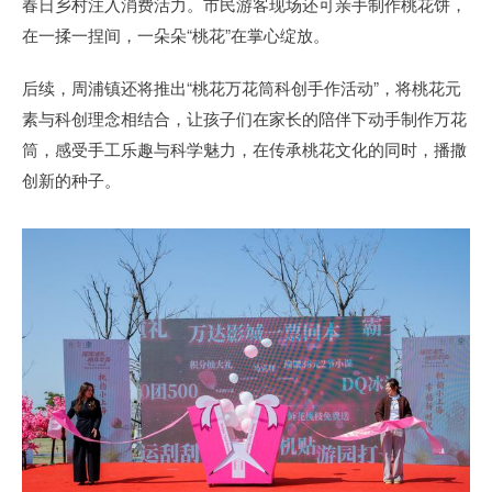
春日乡村注入消费活力。市民游客现场还可亲手制作桃花饼，
在一揉一捏间，一朵朵“桃花”在掌心绽放。
后续，周浦镇还将推出“桃花万花筒科创手作活动”，将桃花元
素与科创理念相结合，让孩子们在家长的陪伴下动手制作万花
筒，感受手工乐趣与科学魅力，在传承桃花文化的同时，播撒
创新的种子。