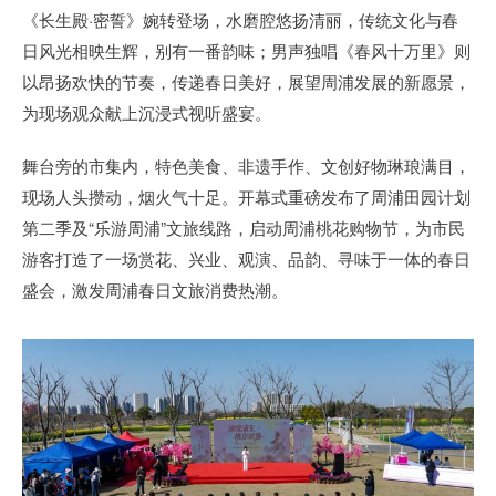
《长生殿·密誓》婉转登场，水磨腔悠扬清丽，传统文化与春
日风光相映生辉，别有一番韵味；男声独唱《春风十万里》则
以昂扬欢快的节奏，传递春日美好，展望周浦发展的新愿景，
为现场观众献上沉浸式视听盛宴。
舞台旁的市集内，特色美食、非遗手作、文创好物琳琅满目，
现场人头攒动，烟火气十足。开幕式重磅发布了周浦田园计划
第二季及“乐游周浦”文旅线路，启动周浦桃花购物节，为市民
游客打造了一场赏花、兴业、观演、品韵、寻味于一体的春日
盛会，激发周浦春日文旅消费热潮。