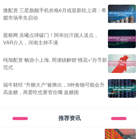
微配资 三星旗舰手机价格6月或迎新轮上调：希
腊市场率先启动
股粮网 吴曦点球破门！阿布拉汗踢人送点，
VAR介入，河南主帅不满
纯旭配资 畅游小上海, 周浦镇解锁“桃花+”办节新
范式
福牛财经 “升糖大户”被揪出，3种食物可能会升
高血糖，再爱吃也要管住嘴 血糖困
推荐资讯