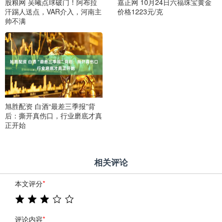
股粮网 吴曦点球破门！阿布拉
嘉正网 10月24日六福珠宝黄金
汗踢人送点，VAR介入，河南主
价格1223元/克
帅不满
旭胜配资 白酒“最差三季报”背
后：撕开真伤口，行业磨底才真
正开始
相关评论
本文评分
*
评论内容
*