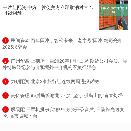
一片红配资 中方：敦促美方立即取消对古巴
封锁制裁
​民间资本 百年国漆，智绘未来：老字号“国漆”精彩亮相
1
2025汉交会
​广州华鑫 上期所：自2026年1月1日起 期货公司会员、境
2
外特殊经纪参与者和境外中介机构不执行限仓
​力创配资 北京3家旅行社连续两周进投诉榜
3
​高亿管理 95后民警谢龙：七年坚守 孤岛上的“青春灯塔”
4
​股易配 日军机挑事实锤! 中方公开录音后, 日防长光速变
5
脸, 高市被喊下台