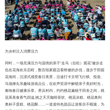
为乡村注入消费活力
同时，一场充满活力与温情的亲子“走马（拉松）观花”健步走
也在花海欢乐启程，数百组家庭迈着矫健的步伐，漫步于田园
花海间，沉浸式感受春日美景，沿途打卡文明飞行棋、投壶、
马场捶丸等趣味游戏点位，在欢声笑语中解锁亲子美好时光，
奏响春日健康乐章。界浜村内，灼灼桃花遍植于田舍之间，桃
花系美食香气四溢,桃之夭夭咖啡茶饮、桃花冰糕、桃花奥利
奥杯子蛋糕、桃花酥……一道道特色甜品让游客目不暇接，为