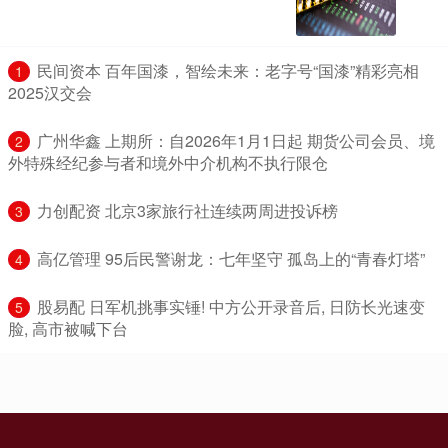
​民间资本 百年国漆，智绘未来：老字号“国漆”精彩亮相
1
2025汉交会
​广州华鑫 上期所：自2026年1月1日起 期货公司会员、境
2
外特殊经纪参与者和境外中介机构不执行限仓
​力创配资 北京3家旅行社连续两周进投诉榜
3
​高亿管理 95后民警谢龙：七年坚守 孤岛上的“青春灯塔”
4
​股易配 日军机挑事实锤! 中方公开录音后, 日防长光速变
5
脸, 高市被喊下台