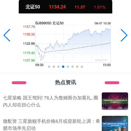
北证50
1134.24
11.37
1.01%
热点资讯
七星策略 国王驾到! 76人为詹姆斯办加冕礼, 圈
内人却在担心什么
微配资 三星旗舰手机价格6月或迎新轮上调：希
腊市场率先启动