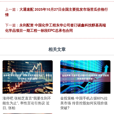
上一篇：
大通速配 2025年10月27日全国主要批发市场苦瓜价格行
情
下一篇：
永利配资 中国化学工程东华公司签订碳鑫科技醇基高端
化学品项目一期工程一标段EPC总承包合同
相关文章
涨停吧 张柏芝直言“我要生到不
金投策略 中国手机占据60%拉
能生为止”, 率性言论引热议 近
美市场 传音控股如何实现价值
日, 张柏
突破?