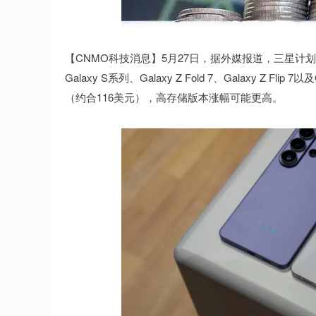
深证成指
14300.02
.43
0.93%
189.90
1
【CNMO科技消息】5月27日，据外媒报道，三星计
Galaxy S系列、Galaxy Z Fold 7、Galaxy Z 
（约合116美元），高存储版本涨幅可能更高。