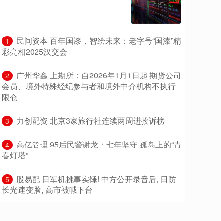
​民间资本 百年国漆，智绘未来：老字号“国漆”精
1
彩亮相2025汉交会
​广州华鑫 上期所：自2026年1月1日起 期货公司
2
会员、境外特殊经纪参与者和境外中介机构不执行
限仓
​力创配资 北京3家旅行社连续两周进投诉榜
3
​高亿管理 95后民警谢龙：七年坚守 孤岛上的“青
4
春灯塔”
​股易配 日军机挑事实锤! 中方公开录音后, 日防
5
长光速变脸, 高市被喊下台