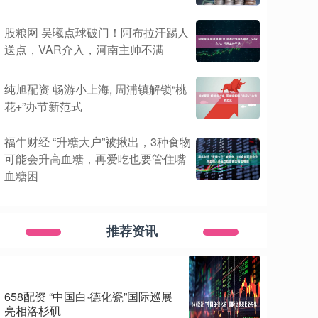
股粮网 吴曦点球破门！阿布拉汗踢人
送点，VAR介入，河南主帅不满
纯旭配资 畅游小上海, 周浦镇解锁“桃
花+”办节新范式
福牛财经 “升糖大户”被揪出，3种食物
可能会升高血糖，再爱吃也要管住嘴
血糖困
推荐资讯
658配资 “中国白·德化瓷”国际巡展
亮相洛杉矶