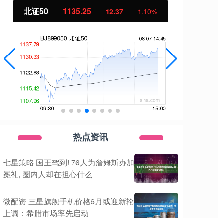
北证50
1135.25
创
12.37
1.10%
热点资讯
七星策略 国王驾到! 76人为詹姆斯办加
冕礼, 圈内人却在担心什么
微配资 三星旗舰手机价格6月或迎新轮
上调：希腊市场率先启动