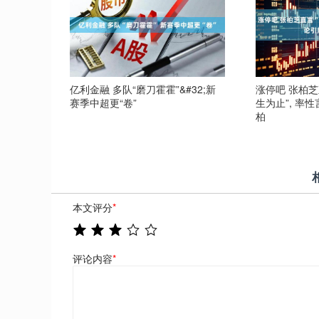
亿利金融 多队“磨刀霍霍”&#32;新
涨停吧 张柏
赛季中超更“卷”
生为止”, 率性
柏
本文评分
*
评论内容
*