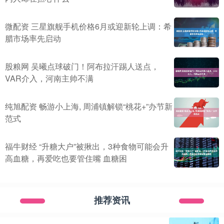
微配资 三星旗舰手机价格6月或迎新轮上调：希
腊市场率先启动
股粮网 吴曦点球破门！阿布拉汗踢人送点，
VAR介入，河南主帅不满
纯旭配资 畅游小上海, 周浦镇解锁“桃花+”办节新
范式
福牛财经 “升糖大户”被揪出，3种食物可能会升
高血糖，再爱吃也要管住嘴 血糖困
推荐资讯