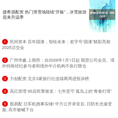
捷希源配资 热门滑雪场陆续“开板”，冰雪旅游
迎来升温季
​民间资本 百年国漆，智绘未来：老字号“国漆”精彩亮相
1
2025汉交会
​广州华鑫 上期所：自2026年1月1日起 期货公司会员、境
2
外特殊经纪参与者和境外中介机构不执行限仓
​力创配资 北京3家旅行社连续两周进投诉榜
3
​高亿管理 95后民警谢龙：七年坚守 孤岛上的“青春灯塔”
4
​股易配 日军机挑事实锤! 中方公开录音后, 日防长光速变
5
脸, 高市被喊下台