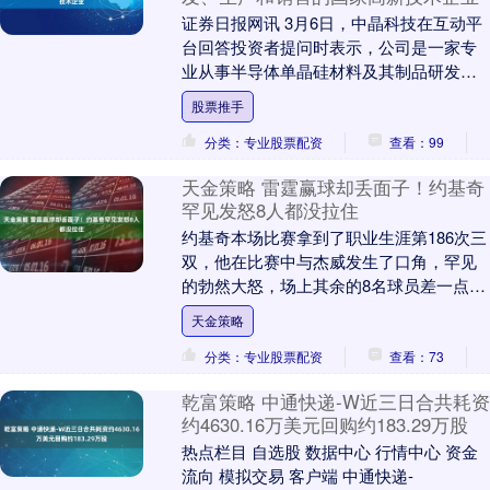
证券日报网讯 3月6日，中晶科技在互动平
台回答投资者提问时表示，公司是一家专
业从事半导体单晶硅材料及其制品研发、
生产和销售的国家高新技术企业。产品涵
股票推手
盖半导体晶棒....
分类：专业股票配资
查看：99
天金策略 雷霆赢球却丢面子！约基奇
罕见发怒8人都没拉住
约基奇本场比赛拿到了职业生涯第186次三
双，他在比赛中与杰威发生了口角，罕见
的勃然大怒，场上其余的8名球员差一点没
有拉住他。虽然掘金将比赛拖入加时，但
天金策略
是他们在加....
分类：专业股票配资
查看：73
乾富策略 中通快递-W近三日合共耗资
约4630.16万美元回购约183.29万股
热点栏目 自选股 数据中心 行情中心 资金
流向 模拟交易 客户端 中通快递-