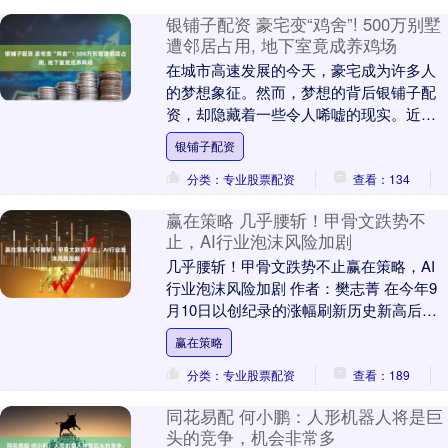
银铺子配资 豪宅变“鸡舍”! 500万别墅
遭邻居占用, 地下室竟成养鸡场
在城市高速发展的今天，豪宅成为许多人
的梦想象征。然而，梦想的背后银铺子配
资，却隐藏着一些令人唏嘘的现实。近
日，一起令人震惊的事件引发了广泛关
银铺子配资
注：一栋价值500万....
分类：专业股票配资
查看：134
赢在策略 几乎腰斩！甲骨文跌势不
止，AI行业泡沫风险加剧
几乎腰斩！甲骨文跌势不止赢在策略，AI
行业泡沫风险加剧 作者：樊志菁 在今年9
月10日以创纪录的涨幅刷新历史新高后，
甲骨文股价便开始一路走低。本月以来，
赢在策略
公司连遭....
分类：专业股票配资
查看：189
同花易配 何小鹏：人形机器人将是巨
头的竞争，机会非常多