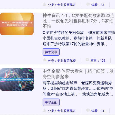
分类：专业股票配资
查看：83
神牛资讯 4-1，C罗争冠劲敌豪取22连
胜，一夜领先利雅得胜利7分，C罗怕
不怕
C罗在沙特联的争冠劲敌、49岁前国米主帅
小因扎吉执教的、赛前排名第一的新月队
迎来了沙特联第17轮的较量神牛资讯，利
雅得新月此役坐镇自己的主场迎战赛前排
神牛资讯
名第12的....
分类：专业股票配资
查看：159
中华金配 体育大看台｜精打细算，健
身空间多起来
写字楼里响起击球声，老煤库变身运动秀
场，废旧矿坑内置智慧步道……这样的“空
间魔术”在多地上演，一块块边角地成为全
民健身的活力场。精打细算盘活资源中华
中华金配
金配，回应民....
分类：专业股票配资
查看：94