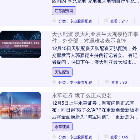
区内的”享充充电”充电桩为电动自行车充电
时，遭遇重复扣费。更让他气愤的是，报
江苏配资网
修电话....
分类：专业股票配资
查看：217
天弘配资 澳大利亚发生大规模枪击事
件，外交部：对遇难者表示哀悼
12月15日天弘配资天弘配资天弘配资，外
交部发言人郭嘉昆主持例行记者会。 有记
者提问，14日下午，澳大利亚最大城市悉
尼发生大规模枪击事件，造成重大人员伤
天弘配资
亡，请问....
分类：专业股票配资
查看：86
永華证券 饿了么正式更名
12月5日上午永華证券，淘宝闪购正式宣
布：即日起“饿了么”APP在更新至最新版本
后将全面焕新为 “淘宝闪购”。 “更新是为了
更好，更好也激励我们常新。”淘宝闪购....
永華证券
分类：专业股票配资
查看：145