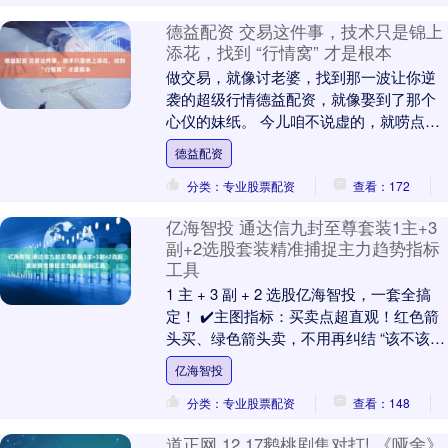
德益配资 交易这件事，技术只是锦上
添花，找到 “行情窝” 才是根本
做交易，就像讨老婆，找到那一波让你逆
袭的超级行情德益配资，就像娶到了那个
心仪的妹纸。 今儿咱不说虚的，就唠点实
在的，都是这么多年在市场上摸爬滚打攒
德益配资
下的血泪经验。....
分类：专业股票配资
查看：172
亿海智投 通达信九封至尊套装1主+3
副+2选股套装精准捕捉主力趋势指标
工具
1 主 + 3 副 + 2 选股亿海智投，一套全搞
定！​ ✔️主图指标：买卖点超直观！红色箭
头买、绿色箭头卖，不用再纠结 “该不该
入”，信号清晰到像有人在旁边提....
亿海智投
分类：专业股票配资
查看：148
道正网 12.17鹅桃剧集对打! 《哑舍》