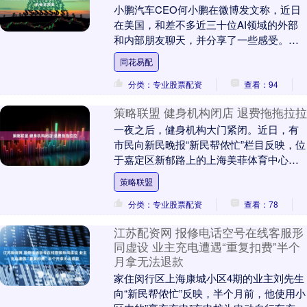
小鹏汽车CEO何小鹏在微博发文称，近日
在美国，和差不多近三十位AI领域的外部
和内部朋友聊天，并分享了一些感受。何
小鹏表示，美国在AI，生物同花易配，金
同花易配
融方面的创....
分类：专业股票配资
查看：94
策略联盟 健身机构闭店 退费拖拖拉拉
一夜之后，健身机构大门紧闭。近日，有
市民向新民晚报“新民帮侬忙”栏目反映，位
于嘉定区新郁路上的上海美菲体育中心突
然闭店策略联盟，大量会员的退款要求得
策略联盟
不到满足。 ....
分类：专业股票配资
查看：78
江苏配资网 报修电话空号在线客服形
同虚设 业主充电遭遇“重复扣费”半个
月拿无法退款
家住闵行区上海康城小区4期的业主刘先生
向“新民帮侬忙”反映，半个月前，他使用小