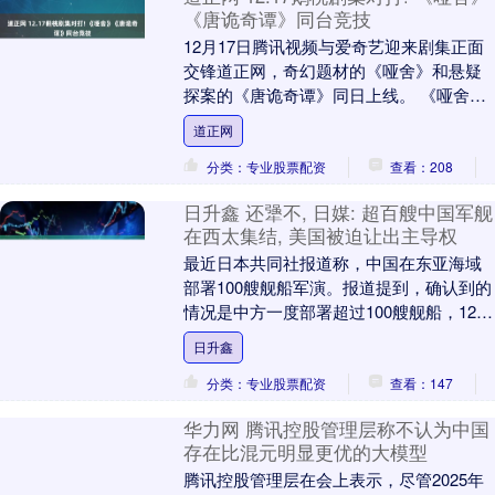
《唐诡奇谭》同台竞技
12月17日腾讯视频与爱奇艺迎来剧集正面
交锋道正网，奇幻题材的《哑舍》和悬疑
探案的《唐诡奇谭》同日上线。 《哑舍》
则由高伟光、梁靖康领衔，改编自同名小
道正网
说，以古董....
分类：专业股票配资
查看：208
日升鑫 还犟不, 日媒: 超百艘中国军舰
在西太集结, 美国被迫让出主导权
最近日本共同社报道称，中国在东亚海域
部署100艘舰船军演。报道提到，确认到的
情况是中方一度部署超过100艘舰船，12
月4日的情况是90艘舰船以上，范围遍布黄
日升鑫
海....
分类：专业股票配资
查看：147
华力网 腾讯控股管理层称不认为中国
存在比混元明显更优的大模型
腾讯控股管理层在会上表示，尽管2025年