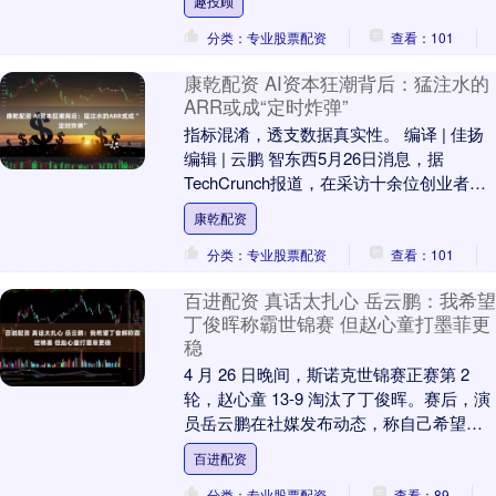
趣投顾
这类纰漏仿....
分类：专业股票配资
查看：101
康乾配资 AI资本狂潮背后：猛注水的
ARR或成“定时炸弹”
指标混淆，透支数据真实性。 编译 | 佳扬
编辑 | 云鹏 智东西5月26日消息，据
TechCrunch报道，在采访十余位创业者、
风险投资人及初创公司财务人士后....
康乾配资
分类：专业股票配资
查看：101
百进配资 真话太扎心 岳云鹏：我希望
丁俊晖称霸世锦赛 但赵心童打墨菲更
稳
4 月 26 日晚间，斯诺克世锦赛正赛第 2
轮，赵心童 13-9 淘汰了丁俊晖。赛后，演
员岳云鹏在社媒发布动态，称自己希望丁
俊晖能圆梦世锦赛，但他认为赵心童去....
百进配资
分类：专业股票配资
查看：89