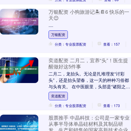
万银配资 小狗旅游记🏝️📔6 快乐的一
天😊
....
万银配资
分类：专业股票配资
查看：157
奕道配资 二月二，宜养“头”！医生提
醒做好这5件事
二月二，龙抬头。无论是扎堆理发“讨彩
头”，还是抬头望春，这一天的种种习俗都
与头有关。 在中医眼里，头部是“诸阳之
会”，春季养好头，就是在养阳气。 《生命
奕道配资
时报》解....
分类：专业股票配资
查看：173
股票推手 中晶科技：公司是一家专业
从事半导体单晶硅材料及其制品研
发、生产和销售的国家高新技术企业