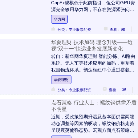
CapEx规模低于此前指引，但公司GPU资
源完全够用华力网，不存在资源紧张问
题，足以支撑基础大模型开发与迭代需
华力网
求。 针对....
分类：专业股票配资
查看：98
华夏理财 技术加码 理念升级——透
视“双十一”快递业务发展新变化
转自：新华网华夏理财 智能分拣、AI路由
系统、无人车等技术应用的加码，重塑着
我国物流体系。韵达枢纽中心通过搭载自
动分拣、摄像识别、重力传感器等多种智
华夏理财
能化设备实现....
分类：专业股票配资
查看：135
点石策略 行业人士：螺纹钢供需矛盾
不明显
近期，受政策预期升温及基本面供需两端
动态调整等因素的驱动，螺纹钢价格走势
呈现震荡偏强态势。宏观方面点石策略，
12月市场进入宏观政策窗口期，国内即将