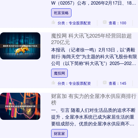
W（02057）公布，2026年2月17日、18日
及19日合共耗资约4630.16万....
乾富策略
分类：专业股票配资
查看：100
魔投网 科大讯飞2025年经营回款超
270亿元
本报讯 （记者徐一鸣）2月13日，以“勇毅
前行·海阔天空”为主题的科大讯飞股份有限
公司（以下简称“科大讯飞”）2025—2026
年会在合肥召开。科大讯飞董事长刘....
魔投网
分类：专业股票配资
查看：145
财富加 有实力的全屋净水供应商排行
榜
一、引言 随着人们对生活品质的追求不断
提升，全屋净水系统已成为家居生活的重
要组成部分。优质的全屋净水供应商不仅
能为家庭提供健康、安全的饮用水，还能
财富家
改善水质，提升....