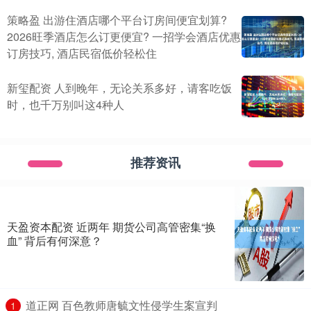
策略盈 出游住酒店哪个平台订房间便宜划算?
2026旺季酒店怎么订更便宜? 一招学会酒店优惠
订房技巧, 酒店民宿低价轻松住
新玺配资 人到晚年，无论关系多好，请客吃饭
时，也千万别叫这4种人
推荐资讯
天盈资本配资 近两年 期货公司高管密集“换
血” 背后有何深意？
​道正网 百色教师唐毓文性侵学生案宣判
1