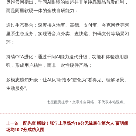
奥维云网指出，千问AI眼镜的崛起并非单纯靠新品首发红利，
而是阿里软硬一体的全栈自研能力：
通过生态整合：深度接入淘宝、高德、支付宝、夸克网盘等阿
里系生态服务，实现语音点外卖、查快递、扫码支付等场景闭
环；
持续OTA进化：通过千问AI能力迭代升级，功能和体验越用越
强，形成用户粘性，而非一次性硬件产品；
多模态感知升级：让AI从“听指令”进化为“看得见、理解场景、
主动服务”。
七星配资提示：文章来自网络，不代表本站观点。
上一篇：
配先查 唏嘘！张宁上季场均16分无缘最佳第六人 贾明儒
场均10.7分成功入围