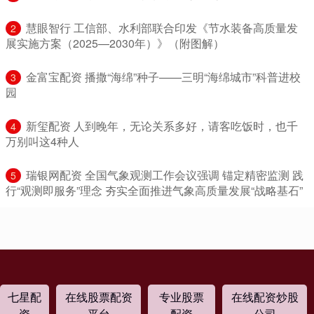
​慧眼智行 工信部、水利部联合印发《节水装备高质量发
2
展实施方案（2025—2030年）》（附图解）
​金富宝配资 播撒“海绵”种子——三明“海绵城市”科普进校
3
园
​新玺配资 人到晚年，无论关系多好，请客吃饭时，也千
4
万别叫这4种人
​瑞银网配资 全国气象观测工作会议强调 锚定精密监测 践
5
行“观测即服务”理念 夯实全面推进气象高质量发展“战略基石”
七星配
在线股票配资
专业股票
在线配资炒股
资
平台
配资
公司