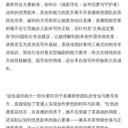
最终符合大赛标准，创作出《戏影浮生：金华旧梦与守护者》
这样的优秀剧本，其创作能力的跃升离不开喜播师资团队的系
统化培养。破碎的月亮班班让她更加信任喜播，喜播陪跑官果
籽楼不仅引导她步入剧本写作正轨，还针对其“主角设定繁
杂”的问题给出专业建议，让她理解到剧本创作需张弛有度；
讲师灵宝为其夯实写作基础，系统传授好莱坞三幕式结构等专
业知识，契合行业对复合型编剧的能力要求；班主任馄饨则全
天候答疑解惑、疏导创作情绪，还分享自身写作经验助力其成
长。
“这份成功很大一部分要归功于喜播师资团队的专业与教导有
方，直接缩短了普通人实现创作梦想的时间与距离。”红色的
鸢尾花坦言，在喜播的培养下，她不仅突破了零基础的局限，
还深刻认知到优质剧本的核心要素——兼具丰富情绪价值与正
确世界观，这一认知与行业创作理念升级趋势高度契合。