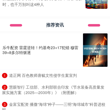
时，也千万别叫这4种人
推荐资讯
乐牛配资 雷霆逆转！约基奇23+17犯错 穆雷
39+8多尔特驱逐
​道正网 百色教师唐毓文性侵学生案宣判
1
​慧眼智行 工信部、水利部联合印发《节水装备高质量发
2
展实施方案（2025—2030年）》（附图解）
​金富宝配资 播撒“海绵”种子——三明“海绵城市”科普进校
3
园