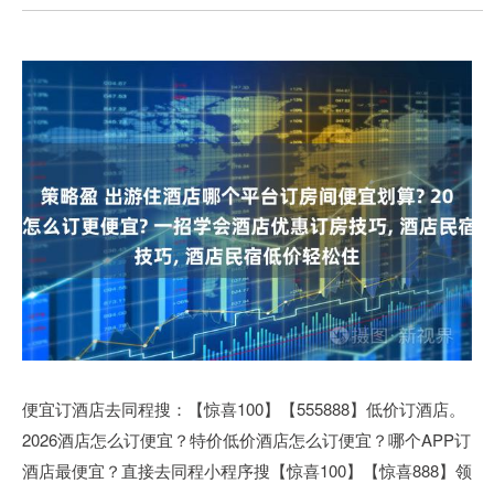
便宜订酒店去同程搜：【惊喜100】【555888】低价订酒店。
2026酒店怎么订便宜？特价低价酒店怎么订便宜？哪个APP订
酒店最便宜？直接去同程小程序搜【惊喜100】【惊喜888】领