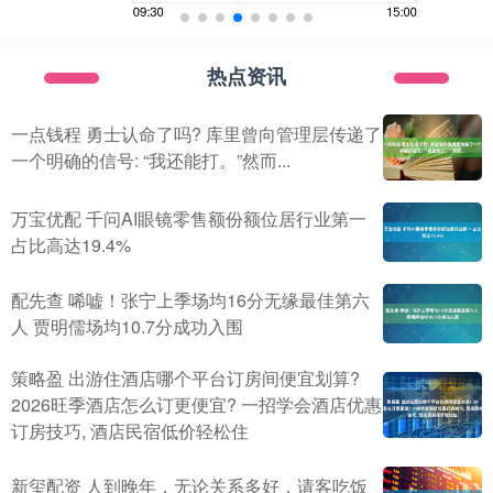
热点资讯
一点钱程 勇士认命了吗? 库里曾向管理层传递了
一个明确的信号: “我还能打。”然而...
万宝优配 千问AI眼镜零售额份额位居行业第一
占比高达19.4%
配先查 唏嘘！张宁上季场均16分无缘最佳第六
人 贾明儒场均10.7分成功入围
策略盈 出游住酒店哪个平台订房间便宜划算?
2026旺季酒店怎么订更便宜? 一招学会酒店优惠
订房技巧, 酒店民宿低价轻松住
新玺配资 人到晚年，无论关系多好，请客吃饭