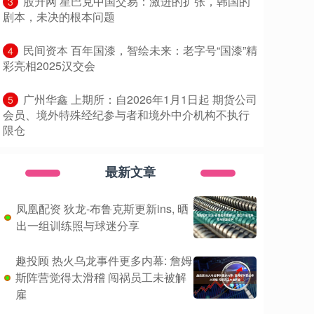
​股升网 星巴克中国交易：激进的扩张，韩国的
3
剧本，未决的根本问题
​民间资本 百年国漆，智绘未来：老字号“国漆”精
4
彩亮相2025汉交会
​广州华鑫 上期所：自2026年1月1日起 期货公司
5
会员、境外特殊经纪参与者和境外中介机构不执行
限仓
最新文章
凤凰配资 狄龙-布鲁克斯更新ins, 晒
出一组训练照与球迷分享
趣投顾 热火乌龙事件更多内幕: 詹姆
斯阵营觉得太滑稽 闯祸员工未被解
雇