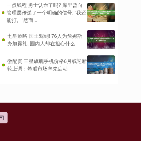
一点钱程 勇士认命了吗? 库里曾向
管理层传递了一个明确的信号: “我还
能打。”然而...
七星策略 国王驾到! 76人为詹姆斯
办加冕礼, 圈内人却在担心什么
微配资 三星旗舰手机价格6月或迎新
轮上调：希腊市场率先启动
司