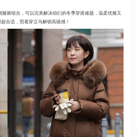
阔腿裤组合，可以完美解决咱们的冬季穿搭难题，温柔优雅又
都超合适，照着穿立马解锁高级感！