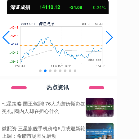
深证成指
14110.12
沪深300
-34.08
-0.24%
热点资讯
七星策略 国王驾到! 76人为詹姆斯办加
冕礼, 圈内人却在担心什么
微配资 三星旗舰手机价格6月或迎新轮
上调：希腊市场率先启动