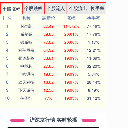
个股跌幅
个股流入
个股流出
换手率
个股涨幅
排名
名称
最新价
涨幅
换手率
1
N津富
37.49
114.72%
77.46%
2
威尔高
39.83
20.01%
17.76%
3
锴威特
77.82
20.00%
1.17%
4
科翔股份
64.32
20.00%
12.21%
5
蜀道装备
33.61
19.99%
11.69%
6
中巨芯
27.85
19.99%
32.20%
7
广哈通信
19.03
19.99%
5.84%
8
欣天科技
18.02
19.97%
28.44%
9
飞天诚信
12.56
19.96%
8.49%
10
任子行
7.16
19.93%
31.42%
沪深京行情 实时轮播