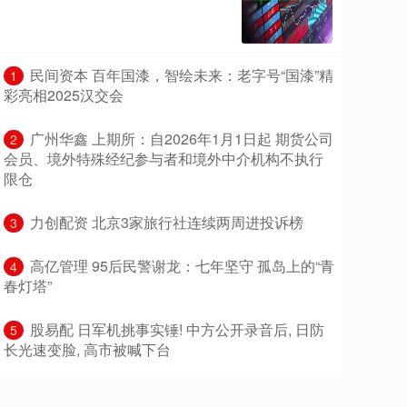
​民间资本 百年国漆，智绘未来：老字号“国漆”精
1
彩亮相2025汉交会
​广州华鑫 上期所：自2026年1月1日起 期货公司
2
会员、境外特殊经纪参与者和境外中介机构不执行
限仓
​力创配资 北京3家旅行社连续两周进投诉榜
3
​高亿管理 95后民警谢龙：七年坚守 孤岛上的“青
4
春灯塔”
​股易配 日军机挑事实锤! 中方公开录音后, 日防
5
长光速变脸, 高市被喊下台