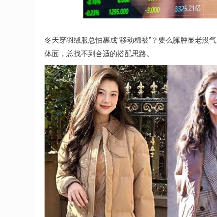
期指IC0
7730.00
-1.00
-0.01%
冬天穿羽绒服总怕裹成“移动棉被”？要么臃肿显老没
体面，总找不到合适的搭配思路。