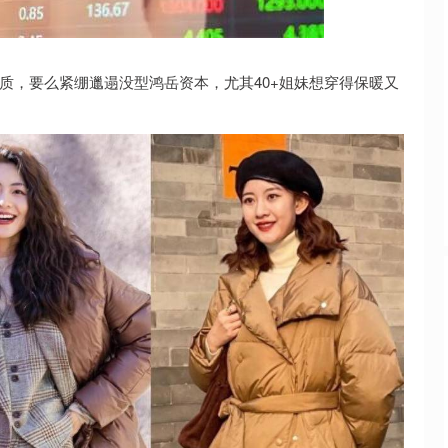
上证指数
3900.35
21.92
0.57%
气质，要么紧绷邋遢没型鸿岳资本，尤其40+姐妹想穿得保暖又