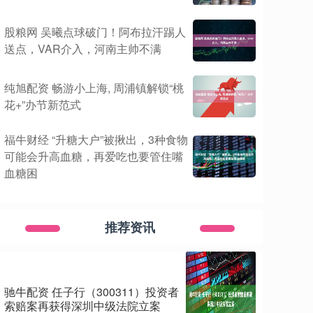
股粮网 吴曦点球破门！阿布拉汗踢人
送点，VAR介入，河南主帅不满
纯旭配资 畅游小上海, 周浦镇解锁“桃
花+”办节新范式
福牛财经 “升糖大户”被揪出，3种食物
可能会升高血糖，再爱吃也要管住嘴
血糖困
推荐资讯
驰牛配资 任子行（300311）投资者
索赔案再获得深圳中级法院立案