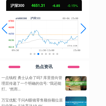
沪深300
4651.31
北
-6.85
-0.15%
热点资讯
一点钱程 勇士认命了吗? 库里曾向管
理层传递了一个明确的信号: “我还能
打。”然而...
万宝优配 千问AI眼镜零售额份额位居
行业第一 占比高达19.4%