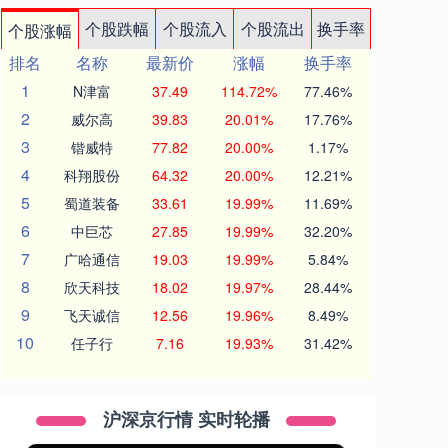
个股跌幅
个股流入
个股流出
换手率
个股涨幅
排名
名称
最新价
涨幅
换手率
1
N津富
37.49
114.72%
77.46%
2
威尔高
39.83
20.01%
17.76%
3
锴威特
77.82
20.00%
1.17%
4
科翔股份
64.32
20.00%
12.21%
5
蜀道装备
33.61
19.99%
11.69%
6
中巨芯
27.85
19.99%
32.20%
7
广哈通信
19.03
19.99%
5.84%
8
欣天科技
18.02
19.97%
28.44%
9
飞天诚信
12.56
19.96%
8.49%
10
任子行
7.16
19.93%
31.42%
沪深京行情 实时轮播