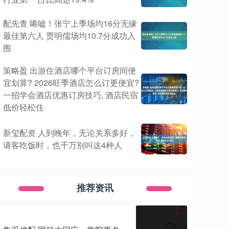
配先查 唏嘘！张宁上季场均16分无缘
最佳第六人 贾明儒场均10.7分成功入
围
策略盈 出游住酒店哪个平台订房间便
宜划算? 2026旺季酒店怎么订更便宜?
一招学会酒店优惠订房技巧, 酒店民宿
低价轻松住
新玺配资 人到晚年，无论关系多好，
请客吃饭时，也千万别叫这4种人
推荐资讯