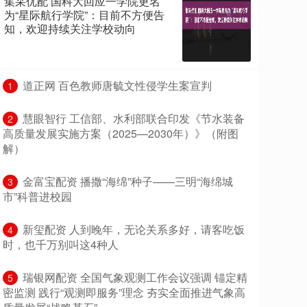
集采优配 国科大回应一学院更名
为“星际航行学院”：目前不方便告
知，欢迎持续关注学校动向
​道正网 百色教师唐毓文性侵学生案宣判
1
​慧眼智行 工信部、水利部联合印发《节水装备
2
高质量发展实施方案（2025—2030年）》（附图
解）
​金富宝配资 播撒“海绵”种子——三明“海绵城
3
市”科普进校园
​新玺配资 人到晚年，无论关系多好，请客吃饭
4
时，也千万别叫这4种人
​瑞银网配资 全国气象观测工作会议强调 锚定精
5
密监测 践行“观测即服务”理念 夯实全面推进气象高