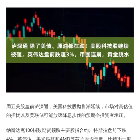
周五美股盘前泸深通，美国科技股抛售潮延续，市场对高估值
的担忧以及美联储可能放缓降息步伐的预期令投资者承压。
纳斯达克100指数期货领跌主要股指合约。特斯拉盘前下跌
4%，英伟达、美光科技和AMD等芯片股均走低。比特币一度