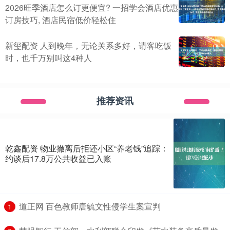
2026旺季酒店怎么订更便宜? 一招学会酒店优惠
订房技巧, 酒店民宿低价轻松住
新玺配资 人到晚年，无论关系多好，请客吃饭
时，也千万别叫这4种人
推荐资讯
乾鑫配资 物业撤离后拒还小区“养老钱”追踪：
约谈后17.8万公共收益已入账
​道正网 百色教师唐毓文性侵学生案宣判
1