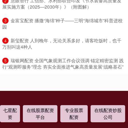
​慧眼智行 工信部、水利部联合印发《节水装备高质量发
2
展实施方案（2025—2030年）》（附图解）
​金富宝配资 播撒“海绵”种子——三明“海绵城市”科普进校
3
园
​新玺配资 人到晚年，无论关系多好，请客吃饭时，也千
4
万别叫这4种人
​瑞银网配资 全国气象观测工作会议强调 锚定精密监测 践
5
行“观测即服务”理念 夯实全面推进气象高质量发展“战略基石”
七星配
在线股票配资
专业股票
在线配资炒股
资
平台
配资
公司