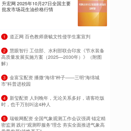
升宏网 2025年10月27日全国主要
批发市场花生油价格行情
​道正网 百色教师唐毓文性侵学生案宣判
1
​慧眼智行 工信部、水利部联合印发《节水装备
2
高质量发展实施方案（2025—2030年）》（附图
解）
​金富宝配资 播撒“海绵”种子——三明“海绵城
3
市”科普进校园
​新玺配资 人到晚年，无论关系多好，请客吃饭
4
时，也千万别叫这4种人
​瑞银网配资 全国气象观测工作会议强调 锚定精
5
密监测 践行“观测即服务”理念 夯实全面推进气象高