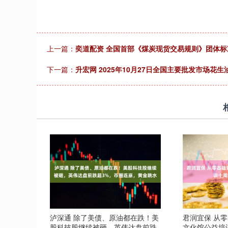
上一篇：
奕道配资 全国首部《煤炭现货交易规则》团体标
下一篇：
升宏网 2025年10月27日全国主要批发市场花
泸深通 除了美债、原油都在跌！美
君润宜保 从
股科技股继续被砸，英伟达盘前跌
文化馆公益培