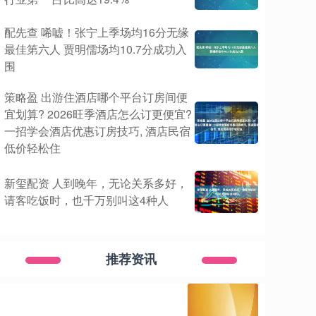
配先查 唏嘘！张宁上季场均16分无缘
最佳第六人 贾明儒场均10.7分成功入
围
策略盈 出游住酒店哪个平台订房间便
宜划算? 2026旺季酒店怎么订更便宜?
一招学会酒店优惠订房技巧, 酒店民宿
低价轻松住
新玺配资 人到晚年，无论关系多好，
请客吃饭时，也千万别叫这4种人
推荐资讯