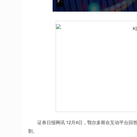
上证指数
3940.04
.40
2.13%
39.68
1.
证券日报网讯 12月4日，鄂尔多斯在互动平台回
割。