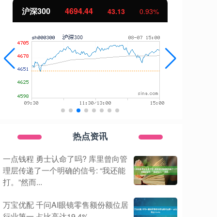
沪深300
4694.44
北
43.13
0.93%
热点资讯
一点钱程 勇士认命了吗? 库里曾向管
理层传递了一个明确的信号: “我还能
打。”然而...
万宝优配 千问AI眼镜零售额份额位居
行业第一 占比高达19.4%