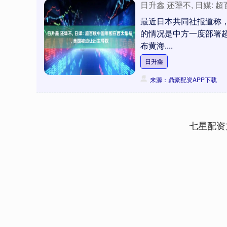
日升鑫 还犟不, 日媒:
最近日本共同社报道称，
的情况是中方一度部署超
布黄海....
日升鑫
来源：鼎豪配资APP下载
七星配资