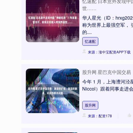
忆速配 日本意外发现中
世……
华人星光（ID：hrxg
称为世界上最强空军， 
的....
忆速配
来源：涨中宝配资APP下载
股升网 星巴克中国交
今年 1 月，上海漕河泾
Niccol）跟着同事走
股升网
来源：配资178