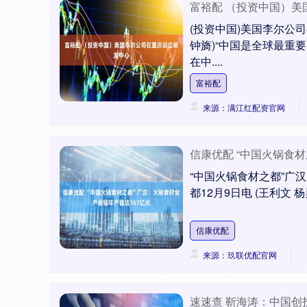
富裕配 （投资中国）美
深证成指
14311.01
.68
1.02%
200.89
1
(投资中国)美国李尔公司
钟旖)“中国是全球最重
在中....
富裕配
来源：满江红配资官网
信康优配 “中国火锅食
“中国火锅食材之都”广
都12月9日电 (王利文 
信康优配
来源：玖联优配官网
速速查 靳海涛：中国创