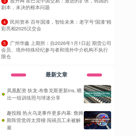
​股升网 星巴克中国交易：激进的扩张，韩国的
3
剧本，未决的根本问题
​民间资本 百年国漆，智绘未来：老字号“国漆”精
4
彩亮相2025汉交会
​广州华鑫 上期所：自2026年1月1日起 期货公司
5
会员、境外特殊经纪参与者和境外中介机构不执行
限仓
最新文章
凤凰配资 狄龙-布鲁克斯更新ins, 晒
出一组训练照与球迷分享
趣投顾 热火乌龙事件更多内幕: 詹姆
斯阵营觉得太滑稽 闯祸员工未被解
雇