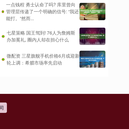
一点钱程 勇士认命了吗? 库里曾向
管理层传递了一个明确的信号: “我还
能打。”然而...
七星策略 国王驾到! 76人为詹姆斯
办加冕礼, 圈内人却在担心什么
微配资 三星旗舰手机价格6月或迎新
轮上调：希腊市场率先启动
司