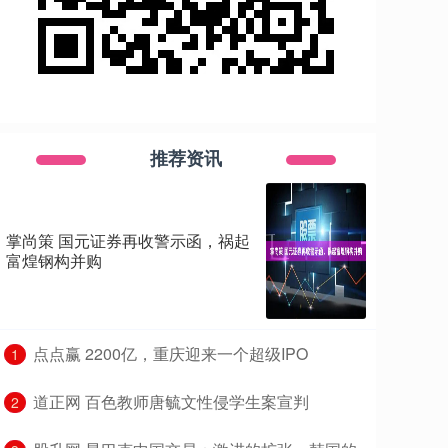
推荐资讯
掌尚策 国元证券再收警示函，祸起
富煌钢构并购
​点点赢 2200亿，重庆迎来一个超级IPO
1
​道正网 百色教师唐毓文性侵学生案宣判
2