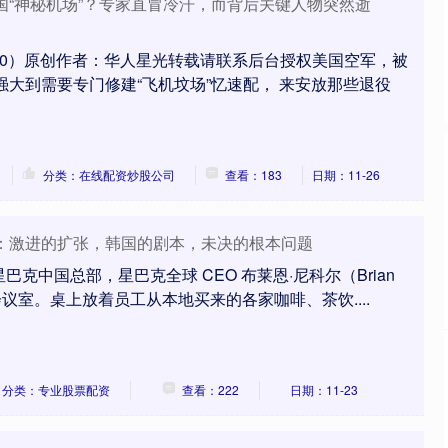
国“神秘机场”？专家直冒冷汗，而背后关键人物突然逝
2020）原创作者：华人星光转载请联系后台授权美国空军，被
强大到需要专门修建“飞机坟场”忆速配， 来安放那些退役
分类：在线配资炒股公司
查看：183
日期：11-26
易：激进的扩张，韩国的剧本，未决的根本问题
星巴克中国总部，星巴克全球 CEO 布莱恩·尼科尔（Brian
进会议室。桌上放着员工从本地买来的各家咖啡、茶饮....
分类：专业股票配资
查看：222
日期：11-23