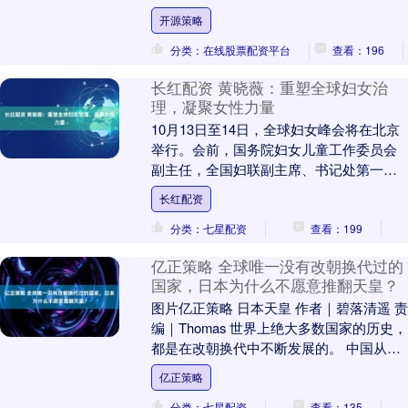
器人采用全碳纤维 + 钛合金....
开源策略
分类：在线股票配资平台
查看：196
长红配资 黄晓薇：重塑全球妇女治
理，凝聚女性力量
10月13日至14日，全球妇女峰会将在北京
举行。会前，国务院妇女儿童工作委员会
副主任，全国妇联副主席、书记处第一书
记黄晓薇作为致辞嘉宾，做客中央广播电
长红配资
视总台CG....
分类：七星配资
查看：199
亿正策略 全球唯一没有改朝换代过的
国家，日本为什么不愿意推翻天皇？
图片亿正策略 日本天皇 作者｜碧落清遥 责
编｜Thomas 世界上绝大多数国家的历史，
都是在改朝换代中不断发展的。 中国从秦
汉到明清，不断进行王朝更替，每个王
亿正策略
朝....
分类：七星配资
查看：135