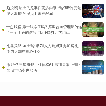
趣投顾 热火乌龙事件更多内幕: 詹姆斯阵营觉
得太滑稽 闯祸员工未被解雇
一点钱程 勇士认命了吗? 库里曾向管理层传递
了一个明确的信号: “我还能打。”然而...
七星策略 国王驾到! 76人为詹姆斯办加冕礼,
圈内人却在担心什么
微配资 三星旗舰手机价格6月或迎新轮上调：
希腊市场率先启动