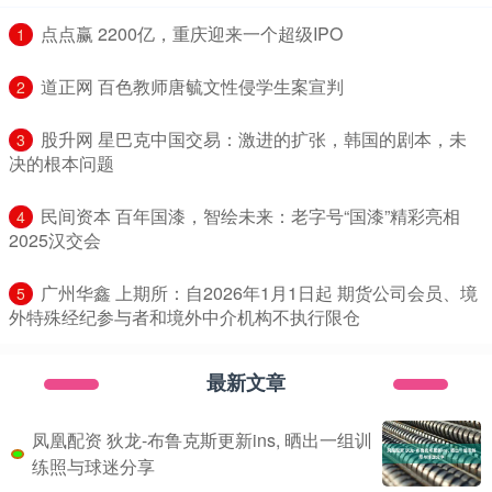
​点点赢 2200亿，重庆迎来一个超级IPO
1
​道正网 百色教师唐毓文性侵学生案宣判
2
​股升网 星巴克中国交易：激进的扩张，韩国的剧本，未
3
决的根本问题
​民间资本 百年国漆，智绘未来：老字号“国漆”精彩亮相
4
2025汉交会
​广州华鑫 上期所：自2026年1月1日起 期货公司会员、境
5
外特殊经纪参与者和境外中介机构不执行限仓
最新文章
凤凰配资 狄龙-布鲁克斯更新ins, 晒出一组训
练照与球迷分享