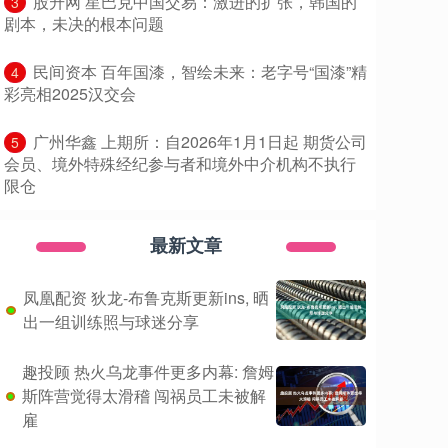
​股升网 星巴克中国交易：激进的扩张，韩国的
3
剧本，未决的根本问题
​民间资本 百年国漆，智绘未来：老字号“国漆”精
4
彩亮相2025汉交会
​广州华鑫 上期所：自2026年1月1日起 期货公司
5
会员、境外特殊经纪参与者和境外中介机构不执行
限仓
最新文章
凤凰配资 狄龙-布鲁克斯更新ins, 晒
出一组训练照与球迷分享
趣投顾 热火乌龙事件更多内幕: 詹姆
斯阵营觉得太滑稽 闯祸员工未被解
雇