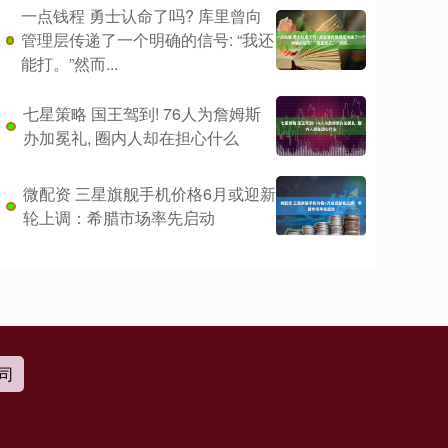
一点钱程 勇士认命了吗? 库里曾向
管理层传递了一个明确的信号: “我还
能打。”然而...
七星策略 国王驾到! 76人为詹姆斯
办加冕礼, 圈内人却在担心什么
微配资 三星旗舰手机价格6月或迎新
轮上调：希腊市场率先启动
司