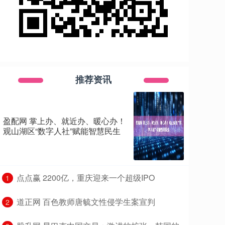
推荐资讯
盈配网 掌上办、就近办、暖心办！
观山湖区“数字人社”赋能智慧民生
​点点赢 2200亿，重庆迎来一个超级IPO
1
​道正网 百色教师唐毓文性侵学生案宣判
2