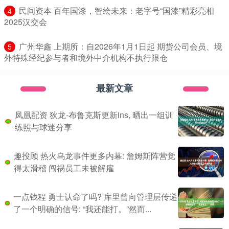
​民间资本 百年国漆，智绘未来：老字号“国漆”精彩亮相
4
2025汉交会
​广州华鑫 上期所：自2026年1月1日起 期货公司会员、境
5
外特殊经纪参与者和境外中介机构不执行限仓
最新文章
凤凰配资 狄龙-布鲁克斯更新ins, 晒出一组训
练照与球迷分享
趣投顾 热火乌龙事件更多内幕: 詹姆斯阵营觉
得太滑稽 闯祸员工未被解雇
一点钱程 勇士认命了吗? 库里曾向管理层传递
了一个明确的信号: “我还能打。”然而...