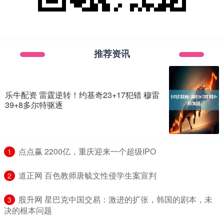
推荐资讯
乐牛配资 雷霆逆转！约基奇23+17犯错 穆雷
39+8多尔特驱逐
​点点赢 2200亿，重庆迎来一个超级IPO
1
​道正网 百色教师唐毓文性侵学生案宣判
2
​股升网 星巴克中国交易：激进的扩张，韩国的剧本，未
3
决的根本问题