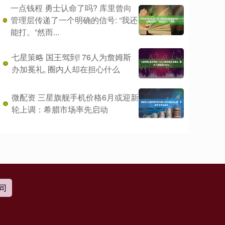
一点钱程 勇士认命了吗? 库里曾向
管理层传递了一个明确的信号: “我还
能打。”然而...
七星策略 国王驾到! 76人为詹姆斯
办加冕礼, 圈内人却在担心什么
微配资 三星旗舰手机价格6月或迎新
轮上调：希腊市场率先启动
司