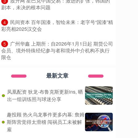
​股升网 星巴克中国交易：激进的扩张，韩国的
3
剧本，未决的根本问题
​民间资本 百年国漆，智绘未来：老字号“国漆”精
4
彩亮相2025汉交会
​广州华鑫 上期所：自2026年1月1日起 期货公司
5
会员、境外特殊经纪参与者和境外中介机构不执行
限仓
最新文章
凤凰配资 狄龙-布鲁克斯更新ins, 晒
出一组训练照与球迷分享
趣投顾 热火乌龙事件更多内幕: 詹姆
斯阵营觉得太滑稽 闯祸员工未被解
雇