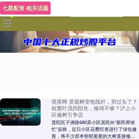
七星配资 相关话题
搭搭网 景观树变电线杆，剪过头了？
枝繁叶茂挡阳光，修得不够？沪上小
区修树引争议
普陀区子洲路680弄小区居民向“新民帮侬
忙”反映，近日小区花费巨资进行了绿化修
剪，将不少原本郁郁葱葱的大树直接修剪