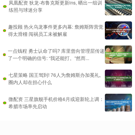
凤凰配资 狄龙-布鲁克斯更新ins, 晒出一组训
练照与球迷分享
趣投顾 热火乌龙事件更多内幕: 詹姆斯阵营觉
得太滑稽 闯祸员工未被解雇
一点钱程 勇士认命了吗? 库里曾向管理层传递
了一个明确的信号: “我还能打。”然而...
七星策略 国王驾到! 76人为詹姆斯办加冕礼,
圈内人却在担心什么
微配资 三星旗舰手机价格6月或迎新轮上调：
希腊市场率先启动