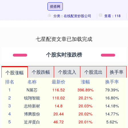
成了光秃秃的“电线杆”，质疑存在过度修
搭搭网
剪。居民....
分类：在线配资炒股公司
查看：118
七星配资文章已加载完成
个股实时涨跌榜
个股跌幅
个股流入
个股流出
换手率
个股涨幅
排名
名称
最新价
涨幅
换手率
1
N展芯
116.52
396.89%
79.39%
2
锐翔智能
110.02
20.21%
16.80%
3
志特新材
14.8
20.03%
14.18%
4
博腾股份
20.44
20.02%
14.77%
5
近岸蛋白
46.72
20.01%
5.62%