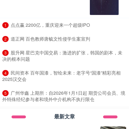
​点点赢 2200亿，重庆迎来一个超级IPO
1
​道正网 百色教师唐毓文性侵学生案宣判
2
​股升网 星巴克中国交易：激进的扩张，韩国的剧本，未
3
决的根本问题
​民间资本 百年国漆，智绘未来：老字号“国漆”精彩亮相
4
2025汉交会
​广州华鑫 上期所：自2026年1月1日起 期货公司会员、境
5
外特殊经纪参与者和境外中介机构不执行限仓
最新文章