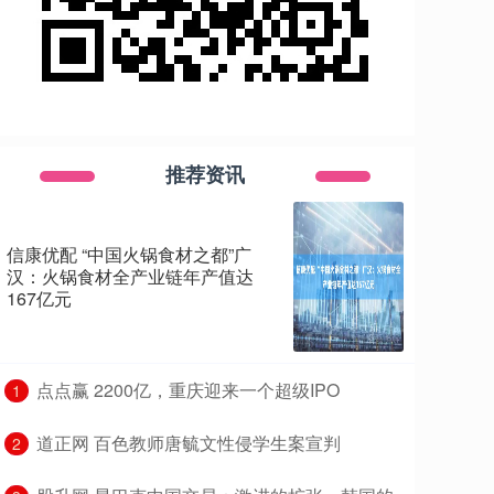
推荐资讯
信康优配 “中国火锅食材之都”广
汉：火锅食材全产业链年产值达
167亿元
​点点赢 2200亿，重庆迎来一个超级IPO
1
​道正网 百色教师唐毓文性侵学生案宣判
2