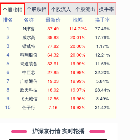
个股跌幅
个股流入
个股流出
换手率
个股涨幅
排名
名称
最新价
涨幅
换手率
1
N津富
37.49
114.72%
77.46%
2
威尔高
39.83
20.01%
17.76%
3
锴威特
77.82
20.00%
1.17%
4
科翔股份
64.32
20.00%
12.21%
5
蜀道装备
33.61
19.99%
11.69%
6
中巨芯
27.85
19.99%
32.20%
7
广哈通信
19.03
19.99%
5.84%
8
欣天科技
18.02
19.97%
28.44%
9
飞天诚信
12.56
19.96%
8.49%
10
任子行
7.16
19.93%
31.42%
沪深京行情 实时轮播