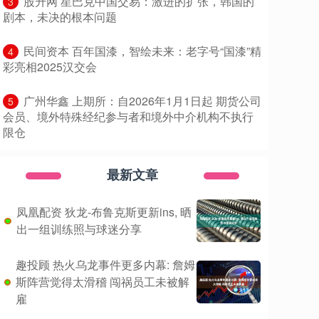
​股升网 星巴克中国交易：激进的扩张，韩国的
3
剧本，未决的根本问题
​民间资本 百年国漆，智绘未来：老字号“国漆”精
4
彩亮相2025汉交会
​广州华鑫 上期所：自2026年1月1日起 期货公司
5
会员、境外特殊经纪参与者和境外中介机构不执行
限仓
最新文章
凤凰配资 狄龙-布鲁克斯更新ins, 晒
出一组训练照与球迷分享
趣投顾 热火乌龙事件更多内幕: 詹姆
斯阵营觉得太滑稽 闯祸员工未被解
雇