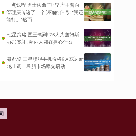
一点钱程 勇士认命了吗? 库里曾向
管理层传递了一个明确的信号: “我还
能打。”然而...
七星策略 国王驾到! 76人为詹姆斯
办加冕礼, 圈内人却在担心什么
微配资 三星旗舰手机价格6月或迎新
轮上调：希腊市场率先启动
司